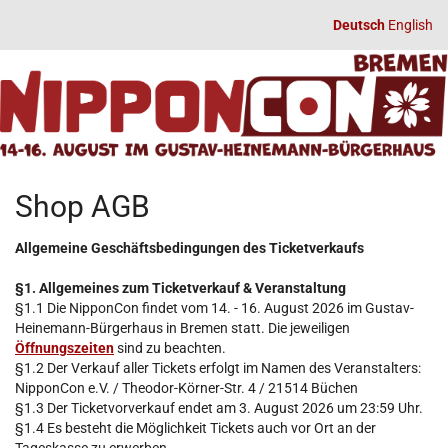
Zum
Deutsch
English
Haupt-
NipponCon
Inhalt
springen
2026
14.
–
bis
16.
August
Shop AGB
2026
Allgemeine Geschäftsbedingungen des Ticketverkaufs
§1. Allgemeines zum Ticketverkauf & Veranstaltung
§1.1 Die NipponCon findet vom 14. - 16. August 2026 im Gustav-
Heinemann-Bürgerhaus in Bremen statt. Die jeweiligen
Öffnungszeiten
sind zu beachten.
§1.2 Der Verkauf aller Tickets erfolgt im Namen des Veranstalters:
NipponCon e.V. / Theodor-Körner-Str. 4 / 21514 Büchen
§1.3 Der Ticketvorverkauf endet am 3. August 2026 um 23:59 Uhr.
§1.4 Es besteht die Möglichkeit Tickets auch vor Ort an der
Tageskasse zu erwerben.