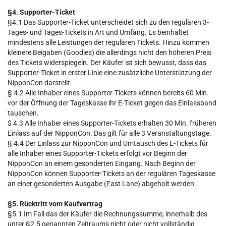
§4. Supporter-Ticket
§4.1 Das Supporter-Ticket unterscheidet sich zu den regulären 3-
Tages- und Tages-Tickets in Art und Umfang. Es beinhaltet
mindestens alle Leistungen der regulären Tickets. Hinzu kommen
kleinere Beigaben (Goodies) die allerdings nicht den höheren Preis
des Tickets widerspiegeln. Der Käufer ist sich bewusst, dass das
Supporter-Ticket in erster Linie eine zusätzliche Unterstützung der
NipponCon darstellt.
§ 4.2 Alle Inhaber eines Supporter-Tickets können bereits 60 Min.
vor der Öffnung der Tageskasse ihr E-Ticket gegen das Einlassband
tauschen.
$ 4.3 Alle Inhaber eines Supporter-Tickets erhalten 30 Min. früheren
Einlass auf der NipponCon. Das gilt für alle 3 Veranstaltungstage.
§ 4.4 Der Einlass zur NipponCon und Umtausch des E-Tickets für
alle Inhaber eines Supporter-Tickets erfolgt vor Beginn der
NipponCon an einem gesonderten Eingang. Nach Beginn der
NipponCon können Supporter-Tickets an der regulären Tageskasse
an einer gesonderten Ausgabe (Fast Lane) abgeholt werden.
§5. Rücktritt vom Kaufvertrag
§5.1 Im Fall das der Käufer die Rechnungssumme, innerhalb des
unter §2.5 genannten Zeitraums nicht oder nicht vollständig