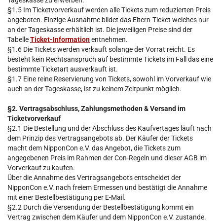
§1.5 Im Ticketvorverkauf werden alle Tickets zum reduzierten Preis
angeboten. Einzige Ausnahme bildet das Eltern-Ticket welches nur
an der Tageskasse erhältlich ist. Die jeweiligen Preise sind der
Tabelle
Ticket-Information
entnehmen.
§1.6 Die Tickets werden verkauft solange der Vorrat reicht. Es
besteht kein Rechtsanspruch auf bestimmte Tickets im Fall das eine
bestimmte Ticketart ausverkauft ist.
§1.7 Eine reine Reservierung von Tickets, sowohl im Vorverkauf wie
auch an der Tageskasse, ist zu keinem Zeitpunkt möglich.
§2. Vertragsabschluss, Zahlungsmethoden & Versand im
Ticketvorverkauf
§2.1 Die Bestellung und der Abschluss des Kaufvertages läuft nach
dem Prinzip des Vertragsangebots ab. Der Käufer der Tickets
macht dem NipponCon e.V. das Angebot, die Tickets zum
angegebenen Preis im Rahmen der Con-Regeln und dieser AGB im
Vorverkauf zu kaufen.
Über die Annahme des Vertragsangebots entscheidet der
NipponCon e.V. nach freiem Ermessen und bestätigt die Annahme
mit einer Bestellbestätigung per E-Mail.
§2.2 Durch die Versendung der Bestellbestätigung kommt ein
Vertrag zwischen dem Käufer und dem NipponCon e.V. zustande.