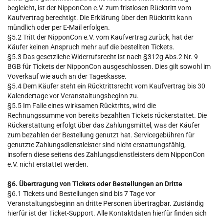
begleicht, ist der NipponCon e.V. zum fristlosen Rücktritt vom
Kaufvertrag berechtigt. Die Erklärung über den Rücktritt kann
mündlich oder per E-Mail erfolgen.
§5.2 Tritt der NipponCon e.V. vom Kaufvertrag zurück, hat der
Käufer keinen Anspruch mehr auf die bestellten Tickets.
§5.3 Das gesetzliche Widerrufsrecht ist nach §312g Abs.2 Nr. 9
BGB für Tickets der NipponCon ausgeschlossen. Dies gilt sowohl im
Voverkauf wie auch an der Tageskasse.
§5.4 Dem Käufer steht ein Rücktrittsrecht vom Kaufvertrag bis 30
Kalendertage vor Veranstaltungsbeginn zu.
§5.5 Im Falle eines wirksamen Rücktritts, wird die
Rechnungssumme von bereits bezahlten Tickets rückerstattet. Die
Rückerstattung erfolgt über das Zahlungsmittel, was der Käufer
zum bezahlen der Bestellung genutzt hat. Servicegebühren für
genutzte Zahlungsdienstleister sind nicht erstattungsfähig,
insofern diese seitens des Zahlungsdienstleisters dem NipponCon
e.V. nicht erstattet werden.
§6. Übertragung von Tickets oder Bestellungen an Dritte
§6.1 Tickets und Bestellungen sind bis 7 Tage vor
Veranstaltungsbeginn an dritte Personen übertragbar. Zuständig
hierfür ist der Ticket-Support. Alle Kontaktdaten hierfür finden sich