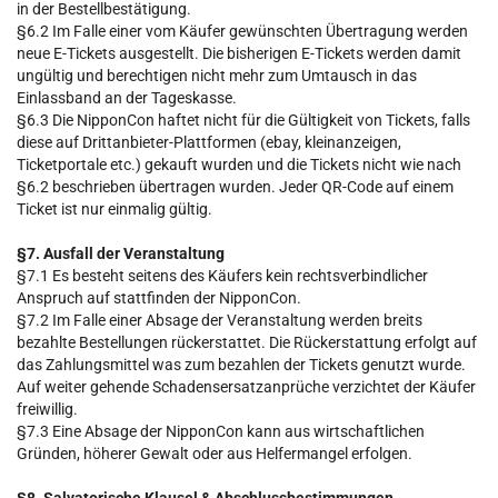
in der Bestellbestätigung.
§6.2 Im Falle einer vom Käufer gewünschten Übertragung werden
neue E-Tickets ausgestellt. Die bisherigen E-Tickets werden damit
ungültig und berechtigen nicht mehr zum Umtausch in das
Einlassband an der Tageskasse.
§6.3 Die NipponCon haftet nicht für die Gültigkeit von Tickets, falls
diese auf Drittanbieter-Plattformen (ebay, kleinanzeigen,
Ticketportale etc.) gekauft wurden und die Tickets nicht wie nach
§6.2 beschrieben übertragen wurden. Jeder QR-Code auf einem
Ticket ist nur einmalig gültig.
§7. Ausfall der Veranstaltung
§7.1 Es besteht seitens des Käufers kein rechtsverbindlicher
Anspruch auf stattfinden der NipponCon.
§7.2 Im Falle einer Absage der Veranstaltung werden breits
bezahlte Bestellungen rückerstattet. Die Rückerstattung erfolgt auf
das Zahlungsmittel was zum bezahlen der Tickets genutzt wurde.
Auf weiter gehende Schadensersatzanprüche verzichtet der Käufer
freiwillig.
§7.3 Eine Absage der NipponCon kann aus wirtschaftlichen
Gründen, höherer Gewalt oder aus Helfermangel erfolgen.
§8. Salvatorische Klausel & Abschlussbestimmungen