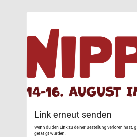
Zum
Haupt-
NipponCon
Inhalt
springen
2026
bis
14.
–
16. August 2026
Link erneut senden
Wenn du den Link zu deiner Bestellung verloren hast, gi
getätigt wurden.